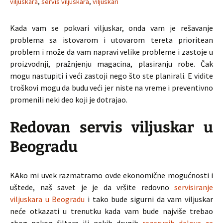
viljuskara
,
servis viljuskara
,
viljuskari
Kada vam se pokvari viljuskar, onda vam je rešavanje
problema sa istovarom i utovarom tereta prioritean
problem i može da vam napravi velike probleme i zastoje u
proizvodnji, pražnjenju magacina, plasiranju robe. Čak
mogu nastupiti i veći zastoji nego što ste planirali. E vidite
troškovi mogu da budu veći jer niste na vreme i preventivno
promenili neki deo koji je dotrajao.
Redovan servis viljuskar u
Beogradu
KAko mi uvek razmatramo ovde ekonomične mogućnosti i
uštede, naš savet je je da vršite redovno
servisiranje
viljuskara u Beogradu
i tako bude sigurni da vam viljuskar
neće otkazati u trenutku kada vam bude najviše trebao