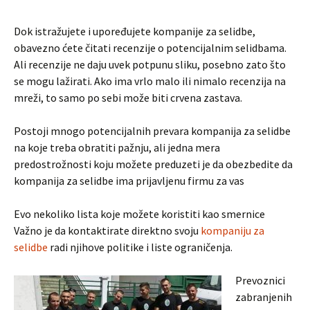
Dok istražujete i upoređujete kompanije za selidbe,
obavezno ćete čitati recenzije o potencijalnim selidbama.
Ali recenzije ne daju uvek potpunu sliku, posebno zato što
se mogu lažirati. Ako ima vrlo malo ili nimalo recenzija na
mreži, to samo po sebi može biti crvena zastava.
Postoji mnogo potencijalnih prevara kompanija za selidbe
na koje treba obratiti pažnju, ali jedna mera
predostrožnosti koju možete preduzeti je da obezbedite da
kompanija za selidbe ima prijavljenu firmu za vas
Evo nekoliko lista koje možete koristiti kao smernice
Važno je da kontaktirate direktno svoju
kompaniju za
selidbe
radi njihove politike i liste ograničenja.
Prevoznici
zabranjenih