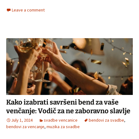
Leave a comment
Kako izabrati savršeni bend za vaše
venčanje: Vodič za ne zaboravno slavlje
July 1, 2024
svadbe vencanice
bendovi za svadbe
,
bendovi za vencanje
,
muzika za svadbe