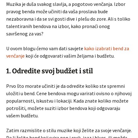
Muzika je duša svakog slavlja, a pogotovo venčanja. Izbor
pravog benda može učiniti da vaša proslava bude
nezaboravna i da se svi gosti dive i plešu do zore. Ali s toliko
talentiranih bendova na izbor, kako pronaći onog
savršenog za vas?
U ovom blogu ćemo vam dati savjete
kako izabrati bend za
venčanje
koji će odgovarati vašim željama i budžetu.
1. Odredite svoj budžet i stil
Prvo što morate učiniti je da odredite koliko ste spremni
uložiti u bend. Cene bendova mogu varirati ovisno o njihovoj
popularnosti, iskustvu i lokaciji. Kada znate koliko možete
potrošiti, možete suziti izbor bendova koji odgovaraju
vašem budžetu.
Zatim razmislite o stilu muzike koji želite za svoje venčanje.
Da li želite bend koji svira pop i rock, jazz i blues, ili možda