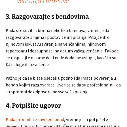
vencanja i proslave
3. Razgovarajte s bendovima
Kada ste suzili izbor na nekoliko bendova, vreme je da
razgovarate s njima i postavite im pitanja. Pitajte ih o
njihovom iskustvu sviranja na venčanjima, njihovom
repertoaru i dostupnosti na datum vašeg venčanja. Takođe
se raspitajte o tome da li nude dodatne usluge, kao što su
DJ usluge ili ozvučenje.
Važno je da se biste osećali ugodno i da imate poverenja u
bend s kojim razgovarate. Uverite se da su profesionalni i da
su spremni da odgovore na sva vaša pitanja.
4. Potpišite ugovor
Kada pronađete savršeni bend
, vreme je da potpišete
ugovor. Ugovor bi trebao uključivati datum i vreme nastupa,