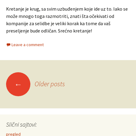
Kretanje je krug, sa svim uzbuđenjem koje ide uz to. Iako se
može mnogo toga razmotriti, znati šta očekivati od
kompanije za selidbe je veliki korak ka tome da vaš
preseljenje bude odličan. Srećno kretanje!
Leave a comment
Posts
←
Older posts
navigation
Slični sajtovi:
pregled