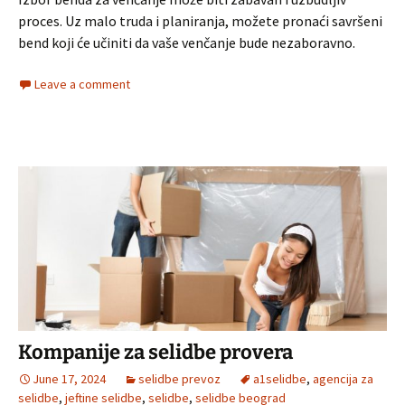
proces. Uz malo truda i planiranja, možete pronaći savršeni
bend koji će učiniti da vaše venčanje bude nezaboravno.
Leave a comment
Kompanije za selidbe provera
June 17, 2024
selidbe prevoz
a1selidbe
,
agencija za
selidbe
,
jeftine selidbe
,
selidbe
,
selidbe beograd