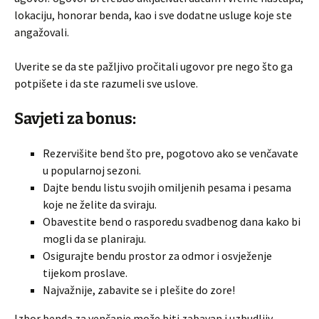
lokaciju, honorar benda, kao i sve dodatne usluge koje ste
angažovali.
Uverite se da ste pažljivo pročitali ugovor pre nego što ga
potpišete i da ste razumeli sve uslove.
Savjeti za bonus:
Rezervišite bend što pre, pogotovo ako se venčavate
u popularnoj sezoni.
Dajte bendu listu svojih omiljenih pesama i pesama
koje ne želite da sviraju.
Obavestite bend o rasporedu svadbenog dana kako bi
mogli da se planiraju.
Osigurajte bendu prostor za odmor i osvježenje
tijekom proslave.
Najvažnije, zabavite se i plešite do zore!
Izbor benda za venčanje može biti zabavan i uzbudljiv