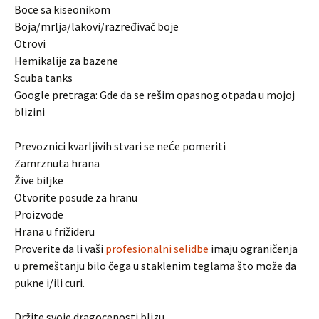
Boce sa kiseonikom
Boja/mrlja/lakovi/razređivač boje
Otrovi
Hemikalije za bazene
Scuba tanks
Google pretraga: Gde da se rešim opasnog otpada u mojoj
blizini
Prevoznici kvarljivih stvari se neće pomeriti
Zamrznuta hrana
Žive biljke
Otvorite posude za hranu
Proizvode
Hrana u frižideru
Proverite da li vaši
profesionalni selidbe
imaju ograničenja
u premeštanju bilo čega u staklenim teglama što može da
pukne i/ili curi.
Držite svoje dragocenosti blizu