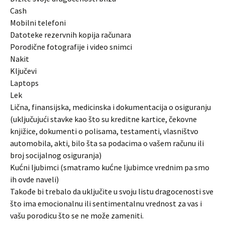
Cash
Mobilni telefoni
Datoteke rezervnih kopija računara
Porodične fotografije i video snimci
Nakit
Ključevi
Laptops
Lek
Lična, finansijska, medicinska i dokumentacija o osiguranju
(uključujući stavke kao što su kreditne kartice, čekovne
knjižice, dokumenti o polisama, testamenti, vlasništvo
automobila, akti, bilo šta sa podacima o vašem računu ili
broj socijalnog osiguranja)
Kućni ljubimci (smatramo kućne ljubimce vrednim pa smo
ih ovde naveli)
Takođe bi trebalo da uključite u svoju listu dragocenosti sve
što ima emocionalnu ili sentimentalnu vrednost za vas i
vašu porodicu što se ne može zameniti.