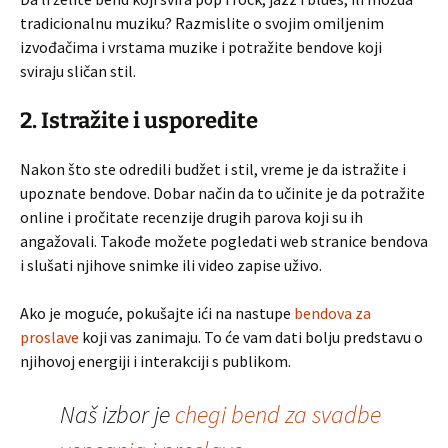
tradicionalnu muziku? Razmislite o svojim omiljenim
izvođačima i vrstama muzike i potražite bendove koji
sviraju sličan stil.
2. Istražite i usporedite
Nakon što ste odredili budžet i stil, vreme je da istražite i
upoznate bendove. Dobar način da to učinite je da potražite
online i pročitate recenzije drugih parova koji su ih
angažovali. Takođe možete pogledati web stranice bendova
i slušati njihove snimke ili video zapise uživo.
Ako je moguće, pokušajte ići na nastupe
bendova za
proslave
koji vas zanimaju. To će vam dati bolju predstavu o
njihovoj energiji i interakciji s publikom.
Naš izbor je
chegi bend za svadbe