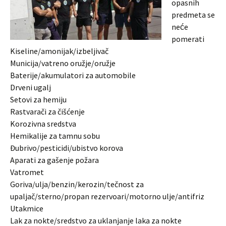
opasnih
predmeta se
neće
pomerati
Kiseline/amonijak/izbeljivač
Municija/vatreno oružje/oružje
Baterije/akumulatori za automobile
Drveni ugalj
Setovi za hemiju
Rastvarači za čišćenje
Korozivna sredstva
Hemikalije za tamnu sobu
Đubrivo/pesticidi/ubistvo korova
Aparati za gašenje požara
Vatromet
Goriva/ulja/benzin/kerozin/tečnost za
upaljač/sterno/propan rezervoari/motorno ulje/antifriz
Utakmice
Lak za nokte/sredstvo za uklanjanje laka za nokte