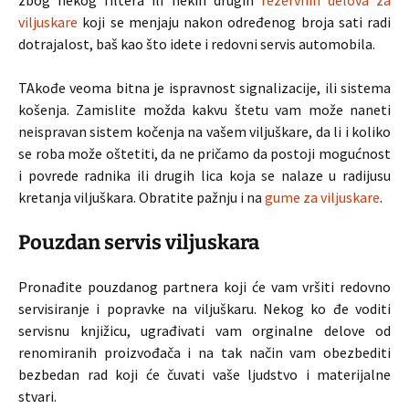
zbog nekog filtera ili nekih drugih
rezervnih delova za
viljuskare
koji se menjaju nakon određenog broja sati radi
dotrajalost, baš kao što idete i redovni servis automobila.
TAkođe veoma bitna je ispravnost signalizacije, ili sistema
košenja. Zamislite možda kakvu štetu vam može naneti
neispravan sistem kočenja na vašem viljuškare, da li i koliko
se roba može oštetiti, da ne pričamo da postoji mogućnost
i povrede radnika ili drugih lica koja se nalaze u radijusu
kretanja viljuškara. Obratite pažnju i na
gume za viljuskare
.
Pouzdan servis viljuskara
Pronađite pouzdanog partnera koji će vam vršiti redovno
servisiranje i popravke na viljuškaru. Nekog ko đe voditi
servisnu knjižicu, ugrađivati vam orginalne delove od
renomiranih proizvođača i na tak način vam obezbediti
bezbedan rad koji će čuvati vaše ljudstvo i materijalne
stvari.