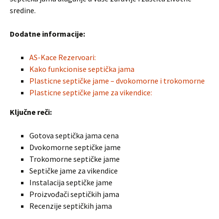
sredine.
Dodatne informacije:
AS-Kace Rezervoari:
Kako funkcionise septička jama
Plasticne septičke jame – dvokomorne i trokomorne
Plasticne septičke jame za vikendice:
Ključne reči:
Gotova septička jama cena
Dvokomorne septičke jame
Trokomorne septičke jame
Septičke jame za vikendice
Instalacija septičke jame
Proizvođači septičkih jama
Recenzije septičkih jama