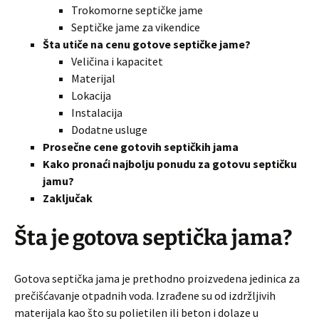
Trokomorne septičke jame
Septičke jame za vikendice
Šta utiče na cenu gotove septičke jame?
Veličina i kapacitet
Materijal
Lokacija
Instalacija
Dodatne usluge
Prosečne cene gotovih septičkih jama
Kako pronaći najbolju ponudu za gotovu septičku
jamu?
Zaključak
Šta je gotova septička jama?
Gotova septička jama je prethodno proizvedena jedinica za
prečišćavanje otpadnih voda. Izrađene su od izdržljivih
materijala kao što su polietilen ili beton i dolaze u