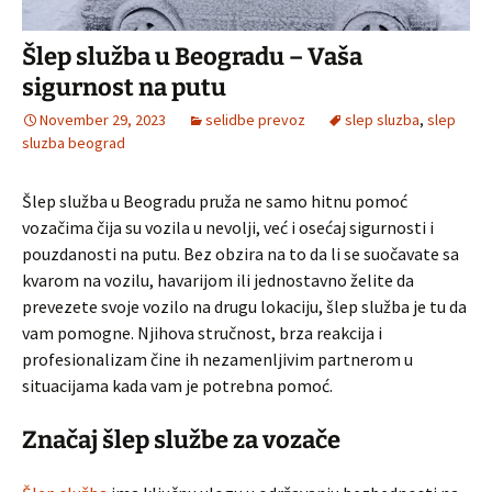
Šlep služba u Beogradu – Vaša
sigurnost na putu
November 29, 2023
selidbe prevoz
slep sluzba
,
slep
sluzba beograd
Šlep služba u Beogradu pruža ne samo hitnu pomoć
vozačima čija su vozila u nevolji, već i osećaj sigurnosti i
pouzdanosti na putu. Bez obzira na to da li se suočavate sa
kvarom na vozilu, havarijom ili jednostavno želite da
prevezete svoje vozilo na drugu lokaciju, šlep služba je tu da
vam pomogne. Njihova stručnost, brza reakcija i
profesionalizam čine ih nezamenljivim partnerom u
situacijama kada vam je potrebna pomoć.
Značaj šlep službe za vozače