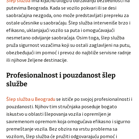
Šlep služba
ima ključnu ulogu u održavanju bezbednosti na
putevima Beograda. Kada se vozilo pokvari ili se desi
saobraćajna nezgoda, ono može predstavljati prepreku za
ostale učesnike u saobraćaju. Šlep služba interveniše brzo i
efikasno, uklanjajući vozilo sa puta i omogućavajući
nesmetano odvijanje saobraćaja. Osim toga, šlep služba
pruža sigurnost vozačima koji su ostali zaglavljeni na putu,
obezbeđujući im pomoć i prevoz do najbliže servisne radnje
ili njihove željene destinacije.
Profesionalnost i pouzdanost šlep
službe
Šlep služba u Beogradu
se ističe po svojoj profesionalnosti i
pouzdanosti. Njihov tim stručnjaka poseduje bogato
iskustvo u oblasti šlepovanja vozila i opremljen je
savremenom opremom koja omogućava efikasno i sigurno
premeštanje vozila. Bez obzira na vrstu problema sa
vozilom, šlep služba će pružiti odgovarajuću pomoć i