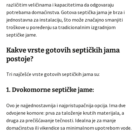
različitim veličinama i kapacitetima da odgovaraju
potrebama domaćinstva. Gotova septička jama je brza i
jednostavna za instalaciju, što može značajno smanjiti
troškove u poređenju sa tradicionalnim izgradnjom
septičke jame.
Kakve vrste gotovih septičkih jama
postoje?
Tri najčešće vrste gotovih septičkih jama su:
1. Dvokomorne septičke jame:
Ovo je najjednostavnija i najpristupačnija opcija. Ima dve
odvojene komore: prva za taloženje krutih materijala, a
druga za prečišćavanje tečnosti. Idealna je za manje
domaćinstva ili vikendice sa minimalnom upotrebom vode.