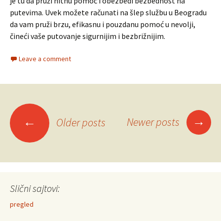
je tu da pruži hitnu pomoć i obezbedi bezbednost na
putevima. Uvek možete računati na šlep službu u Beogradu
da vam pruži brzu, efikasnu i pouzdanu pomoć u nevolji,
čineći vaše putovanje sigurnijim i bezbrižnijim.
Leave a comment
Posts
→
←
Newer posts
Older posts
navigation
Slični sajtovi:
pregled