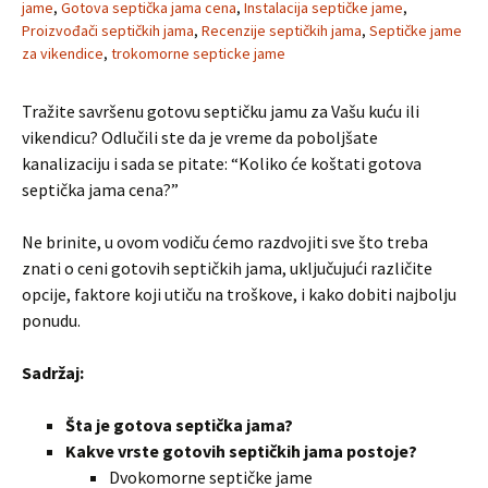
jame
,
Gotova septička jama cena
,
Instalacija septičke jame
,
Proizvođači septičkih jama
,
Recenzije septičkih jama
,
Septičke jame
za vikendice
,
trokomorne septicke jame
Tražite savršenu gotovu septičku jamu za Vašu kuću ili
vikendicu? Odlučili ste da je vreme da poboljšate
kanalizaciju i sada se pitate: “Koliko će koštati gotova
septička jama cena?”
Ne brinite, u ovom vodiču ćemo razdvojiti sve što treba
znati o ceni gotovih septičkih jama, uključujući različite
opcije, faktore koji utiču na troškove, i kako dobiti najbolju
ponudu.
Sadržaj:
Šta je gotova septička jama?
Kakve vrste gotovih septičkih jama postoje?
Dvokomorne septičke jame