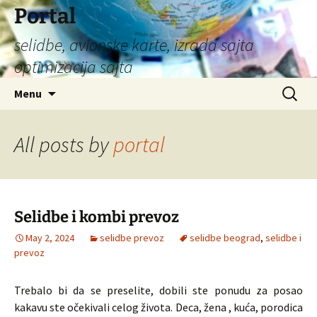
Portal
selidbe, avionske karte, izrada sajta
optimizacija sajta
Skip
Search
Menu
to
for:
content
All posts by
portal
Selidbe i kombi prevoz
May 2, 2024
selidbe prevoz
selidbe beograd
,
selidbe i
prevoz
Trebalo bi da se preselite, dobili ste ponudu za posao
kakavu ste očekivali celog života. Deca, žena , kuća, porodica