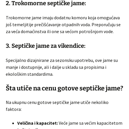
2. Trokomorne septičke jame:
Trokomorne jame imaju dodatnu komoru koja omogućava
još temeljitije prečišćavanje otpadnih voda. Preporučuju se
za veća domaćinstva ili one sa većom potrošnjom vode.
3. Septičke jame za vikendice:
Specijalno dizajnirane za sezonsku upotrebu, ove jame su
manje i dostupnije, ali i dalje u skladu sa propisima i
ekološkim standardima.
Šta utiče na cenu gotove septičke jame?
Na ukupnu cenu gotove septičke jame utiče nekoliko
faktora:
Veličina i kapacitet:
Veće jame sa većim kapacitetom