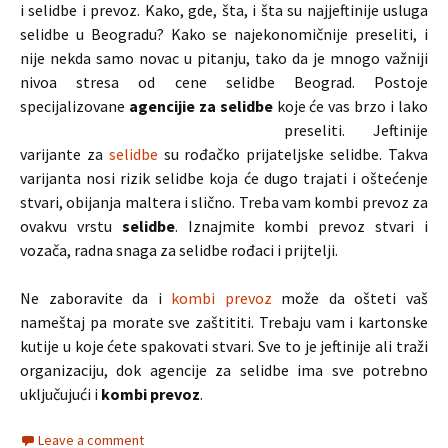
i selidbe i prevoz. Kako, gde, šta, i šta su najjeftinije usluga
selidbe u Beogradu? Kako se najekonomičnije preseliti, i
nije nekda samo novac u pitanju, tako da je mnogo važniji
nivoa stresa od cene selidbe Beograd. Postoje
specijalizovane
agencijie za selidbe
koje će vas brzo i lako
preseliti.
Jeftinije
varijante za
selidbe
su rođačko prijateljske selidbe. Takva
varijanta nosi rizik selidbe koja će dugo trajati i oštećenje
stvari, obijanja maltera i slično. Treba vam kombi prevoz za
ovakvu vrstu
selidbe
. Iznajmite kombi prevoz stvari i
vozača, radna snaga za selidbe rođaci i prijtelji.
Ne zaboravite da i
kombi prevoz
može da ošteti vaš
nameštaj pa morate sve zaštititi. Trebaju vam i kartonske
kutije u koje ćete spakovati stvari. Sve to je jeftinije ali traži
organizaciju, dok agencije za selidbe ima sve potrebno
uključujući i
kombi prevoz
.
Leave a comment