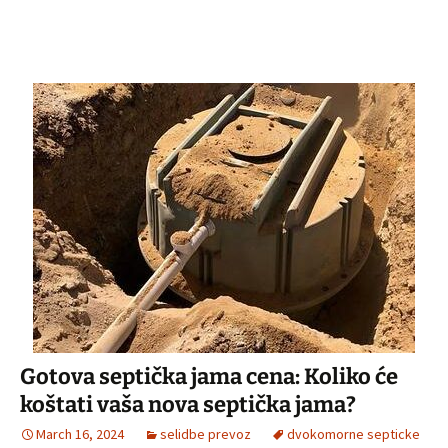
Gotova septička jama cena: Koliko će
koštati vaša nova septička jama?
March 16, 2024
selidbe prevoz
dvokomorne septicke