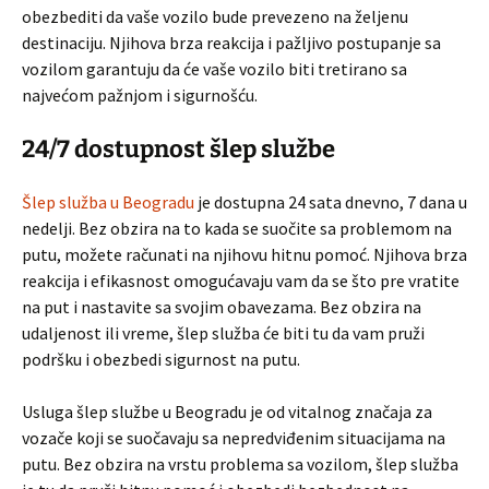
obezbediti da vaše vozilo bude prevezeno na željenu
destinaciju. Njihova brza reakcija i pažljivo postupanje sa
vozilom garantuju da će vaše vozilo biti tretirano sa
najvećom pažnjom i sigurnošću.
24/7 dostupnost šlep službe
Šlep služba u Beogradu
je dostupna 24 sata dnevno, 7 dana u
nedelji. Bez obzira na to kada se suočite sa problemom na
putu, možete računati na njihovu hitnu pomoć. Njihova brza
reakcija i efikasnost omogućavaju vam da se što pre vratite
na put i nastavite sa svojim obavezama. Bez obzira na
udaljenost ili vreme, šlep služba će biti tu da vam pruži
podršku i obezbedi sigurnost na putu.
Usluga šlep službe u Beogradu je od vitalnog značaja za
vozače koji se suočavaju sa nepredviđenim situacijama na
putu. Bez obzira na vrstu problema sa vozilom, šlep služba