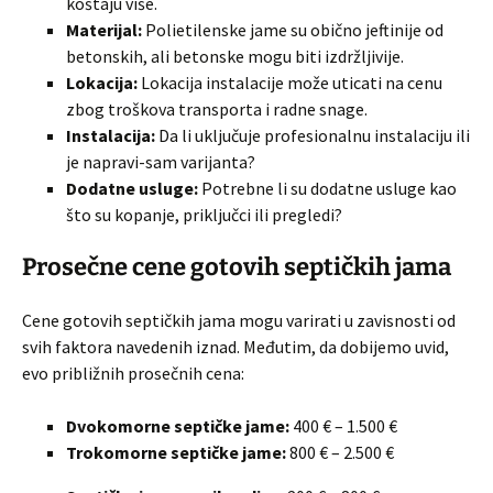
koštaju više.
Materijal:
Polietilenske jame su obično jeftinije od
betonskih, ali betonske mogu biti izdržljivije.
Lokacija:
Lokacija instalacije može uticati na cenu
zbog troškova transporta i radne snage.
Instalacija:
Da li uključuje profesionalnu instalaciju ili
je napravi-sam varijanta?
Dodatne usluge:
Potrebne li su dodatne usluge kao
što su kopanje, priključci ili pregledi?
Prosečne cene gotovih septičkih jama
Cene gotovih septičkih jama mogu varirati u zavisnosti od
svih faktora navedenih iznad. Međutim, da dobijemo uvid,
evo približnih prosečnih cena:
Dvokomorne septičke jame:
400 € – 1.500 €
Trokomorne septičke jame:
800 € – 2.500 €