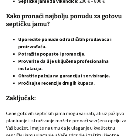
Septičke jame za vikendice:
200 € – 800 €
Kako pronaći najbolju ponudu za gotovu
septičku jamu?
Uporedite ponude od različitih prodavaca i
proizvođača.
Potražite popuste i promocije.
Proverite da li je uključena profesionalna
instalacija.
Obratite pažnju na garanciju i servisiranje.
Pročitajte recenzije drugih kupaca.
Zaključak:
Cene gotovih septičkih jama mogu varirati, ali uz pažljivo
planiranje i istraživanje možete pronaći savršenu opciju za
Vaš budžet. Imajte na umu da je ulaganje u kvalitetnu
septičku jamu ulaganje u Vaše zdravlje i zaštitu životne