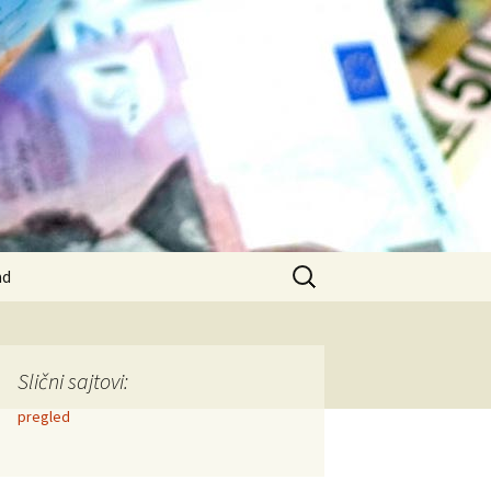
Search
ad
for:
Slični sajtovi:
pregled