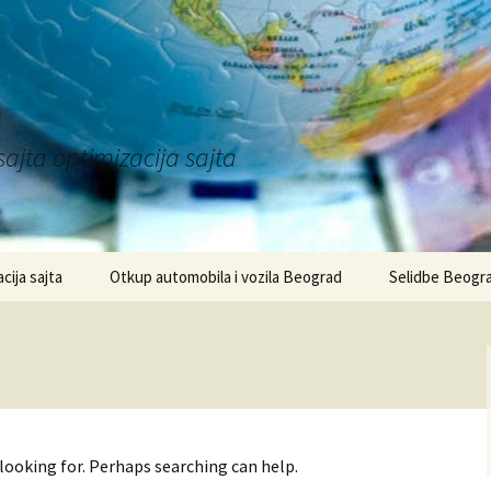
sajta optimizacija sajta
acija sajta
Otkup automobila i vozila Beograd
Selidbe Beogr
 looking for. Perhaps searching can help.