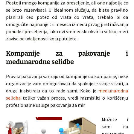
Postoji mnogo kompanija za preseljenje, ali one najbolje će
se brzo rezervisati. U idealnom slučaju, da biste pravilno
planirali ceo potez od vrata do vrata, trebalo bi da
omogućite najmanje tri meseca između prvog pretraživanja
ponude i preseljenja, iako ovi vremenski okviri u velikoj meri
zavise od udaljenosti koju putujete.
Kompanije za pakovanje i
međunarodne selidbe
Pravila pakovanja variraju od kompanije do kompanije, neke
organizacije vam omogućavaju da spakujete svoje stvari, a
druge insistiraju da to rade sami. Kako je
medjunarodna
selidba
toliko važan proces, vredi razmisliti o korišćenju
profesionalne usluge pakovanja za mir.
Možete i
sami da
preuzmete