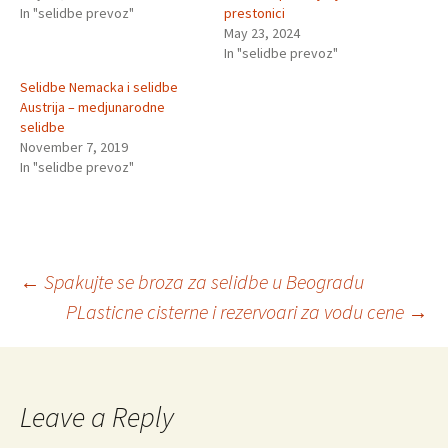
In "selidbe prevoz"
prestonici
May 23, 2024
In "selidbe prevoz"
Selidbe Nemacka i selidbe
Austrija – medjunarodne
selidbe
November 7, 2019
In "selidbe prevoz"
Post
←
Spakujte se broza za selidbe u Beogradu
PLasticne cisterne i rezervoari za vodu cene
→
navigation
Leave a Reply