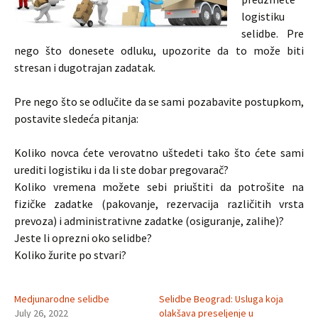
logistiku
selidbe. Pre
nego što donesete odluku, upozorite da to može biti
stresan i dugotrajan zadatak.
Pre nego što se odlučite da se sami pozabavite postupkom,
postavite sledeća pitanja:
Koliko novca ćete verovatno uštedeti tako što ćete sami
urediti logistiku i da li ste dobar pregovarač?
Koliko vremena možete sebi priuštiti da potrošite na
fizičke zadatke (pakovanje, rezervacija različitih vrsta
prevoza) i administrativne zadatke (osiguranje, zalihe)?
Jeste li oprezni oko selidbe?
Koliko žurite po stvari?
Medjunarodne selidbe
Selidbe Beograd: Usluga koja
July 26, 2022
olakšava preseljenje u