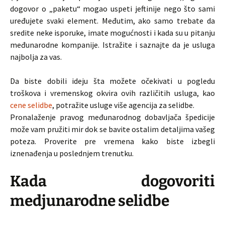
dogovor o „paketu“ mogao uspeti jeftinije nego što sami
uređujete svaki element. Međutim, ako samo trebate da
sredite neke isporuke, imate mogućnosti i kada su u pitanju
međunarodne kompanije. Istražite i saznajte da je usluga
najbolja za vas.
Da biste dobili ideju šta možete očekivati u pogledu
troškova i vremenskog okvira ovih različitih usluga, kao
cene selidbe
, potražite usluge više agencija za selidbe.
Pronalaženje pravog međunarodnog dobavljača špedicije
može vam pružiti mir dok se bavite ostalim detaljima vašeg
poteza. Proverite pre vremena kako biste izbegli
iznenađenja u poslednjem trenutku.
Kada dogovoriti
medjunarodne selidbe