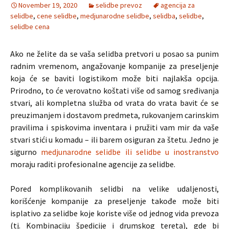
November 19, 2020
selidbe prevoz
agencija za
selidbe
,
cene selidbe
,
medjunarodne selidbe
,
selidba
,
selidbe
,
selidbe cena
Ako ne želite da se vaša selidba pretvori u posao sa punim
radnim vremenom, angažovanje kompanije za preseljenje
koja će se baviti logistikom može biti najlakša opcija.
Prirodno, to će verovatno koštati više od samog sređivanja
stvari, ali kompletna služba od vrata do vrata bavit će se
preuzimanjem i dostavom predmeta, rukovanjem carinskim
pravilima i spiskovima inventara i pružiti vam mir da vaše
stvari stići u komadu – ili barem osiguran za štetu. Jedno je
sigurno
medjunarodne selidbe ili selidbe u inostranstvo
moraju raditi profesionalne agencije za selidbe.
Pored komplikovanih selidbi na velike udaljenosti,
korišćenje kompanije za preseljenje takođe može biti
isplativo za selidbe koje koriste više od jednog vida prevoza
(tj. Kombinaciju špedicije i drumskog tereta), gde bi