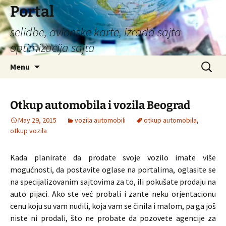
Portal
selidbe, avionske karte, izrada sajta
optimizacija sajta
Skip
Search
Menu
to
for:
content
Otkup automobila i vozila Beograd
May 29, 2015
vozila automobili
otkup automobila
,
otkup vozila
Kada planirate da prodate svoje vozilo imate više
mogućnosti, da postavite oglase na portalima, oglasite se
na specijalizovanim sajtovima za to, ili pokušate prodaju na
auto pijaci. Ako ste već probali i zante neku orjentacionu
cenu koju su vam nudili, koja vam se činila i malom, pa ga još
niste ni prodali, što ne probate da pozovete agencije za