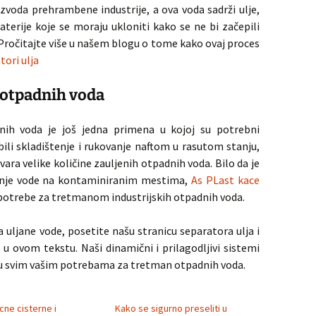
zvoda prehrambene industrije, a ova voda sadrži ulje,
erije koje se moraju ukloniti kako se ne bi začepili
ročitajte više u našem blogu o tome kako ovaj proces
tori ulja
 otpadnih voda
adnih voda je još jedna primena u kojoj su potrebni
bili skladištenje i rukovanje naftom u rasutom stanju,
tvara velike količine zauljenih otpadnih voda. Bilo da je
́enje vode na kontaminiranim mestima,
As PLast kace
potrebe za tretmanom industrijskih otpadnih voda.
 uljane vode, posetite našu stranicu separatora ulja i
u ovom tekstu. Naši dinamični i prilagodljivi sistemi
ju svim vašim potrebama za tretman otpadnih voda.
cne cisterne i
Kako se sigurno preseliti u