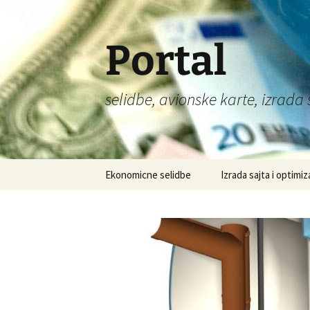
Portal
selidbe, avionske karte, izrada 
Skip
Ekonomicne selidbe
Izrada sajta i optimiz
to
content