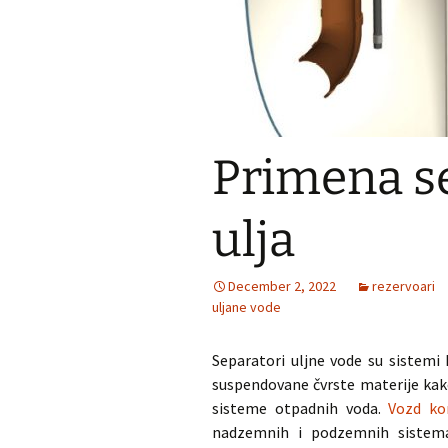
Primena se
ulja
December 2, 2022
rezervoari
uljane vode
Separatori uljne vode su sistemi k
suspendovane čvrste materije kak
sisteme otpadnih voda.
Vozd ko
nadzemnih i podzemnih sistema 