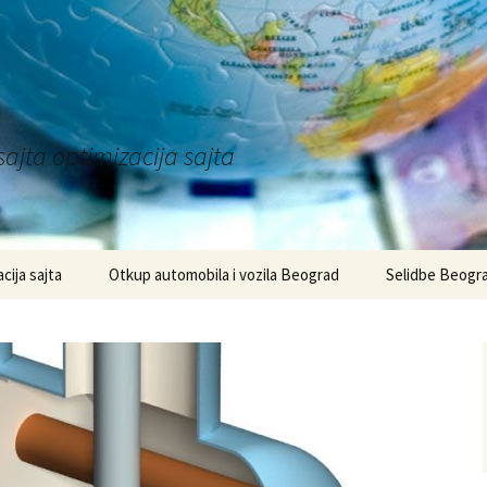
sajta optimizacija sajta
acija sajta
Otkup automobila i vozila Beograd
Selidbe Beogr