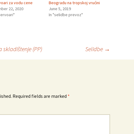
voari za vodu cene
Beogradu na tropskoj vrućini
ber 22, 2020
June 5, 2019
zervoari"
In "selidbe prevoz"
a skladištenje (PP)
Selidbe
→
ished.
Required fields are marked
*