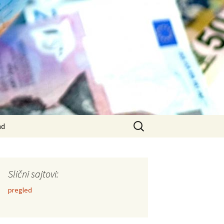
Search
ad
for:
Slični sajtovi:
pregled