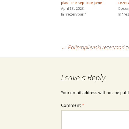
plasticne septicke jame
rezer
April 13, 2023
Decem
In "rezervoari"
In "re
Post
←
Polipropilenski rezervoari z
navigation
Leave a Reply
Your email address will not be publ
Comment
*