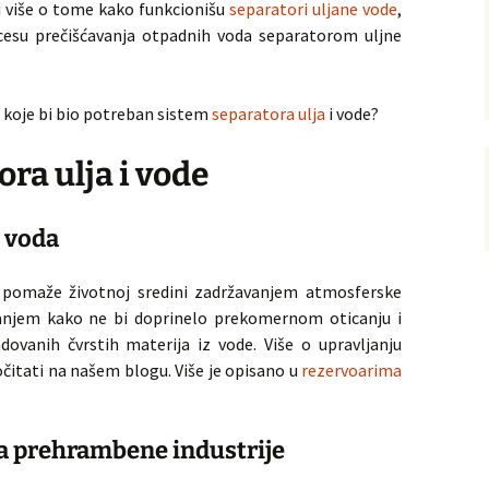
li više o tome kako funkcionišu
separatori uljane vode
,
esu prečišćavanja otpadnih voda separatorom uljne
a koje bi bio potreban sistem
separatora ulja
i vode?
ra ulja i vode
 voda
a pomaže životnoj sredini zadržavanjem atmosferske
anjem kako ne bi doprinelo prekomernom oticanju i
dovanih čvrstih materija iz vode. Više o upravljanju
tati na našem blogu. Više je opisano u
rezervoarima
a prehrambene industrije