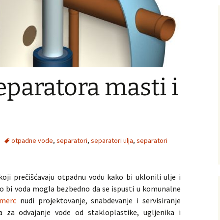
paratora masti i
otpadne vode
,
separatori
,
separatori ulja
,
separatori
oji prečišćavaju otpadnu vodu kako bi uklonili ulje i
o bi voda mogla bezbedno da se ispusti u komunalne
merc
nudi projektovanje, snabdevanje i servisiranje
za odvajanje vode od stakloplastike, ugljenika i