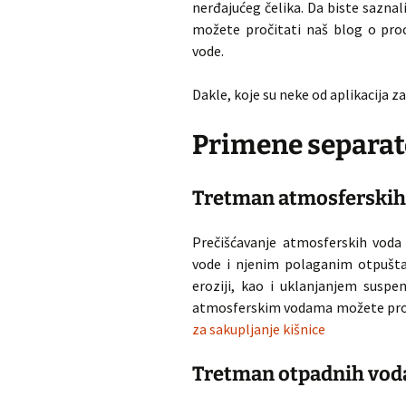
nerđajućeg čelika. Da biste sazna
možete pročitati naš blog o proc
vode.
Dakle, koje su neke od aplikacija z
Primene separato
Tretman atmosferskih
Prečišćavanje atmosferskih vod
vode i njenim polaganim otpušt
eroziji, kao i uklanjanjem suspen
atmosferskim vodama možete proči
za sakupljanje kišnice
Tretman otpadnih vod