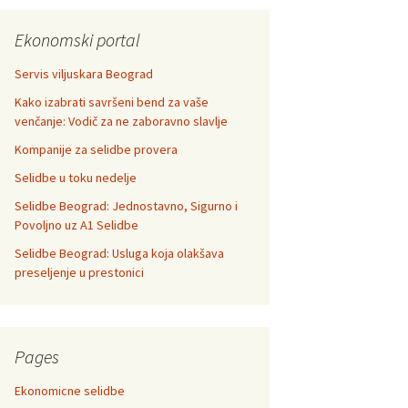
Ekonomski portal
Servis viljuskara Beograd
Kako izabrati savršeni bend za vaše
venčanje: Vodič za ne zaboravno slavlje
Kompanije za selidbe provera
Selidbe u toku nedelje
Selidbe Beograd: Jednostavno, Sigurno i
Povoljno uz A1 Selidbe
Selidbe Beograd: Usluga koja olakšava
preseljenje u prestonici
Pages
Ekonomicne selidbe