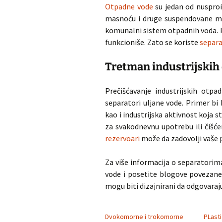
Otpadne vode
su jedan od nusproi
masnoću i druge suspendovane mat
komunalni sistem otpadnih voda. P
funkcioniše. Zato se koriste
separa
Tretman industrijskih
Prečišćavanje industrijskih otp
separatori uljane vode. Primer bi 
kao i industrijska aktivnost koja s
za svakodnevnu upotrebu ili čišc
rezervoari
može da zadovolji vaše 
Za više informacija o separatorima
vode i posetite blogove povezane 
mogu biti dizajnirani da odgovara
Dvokomorne i trokomorne
PLasti