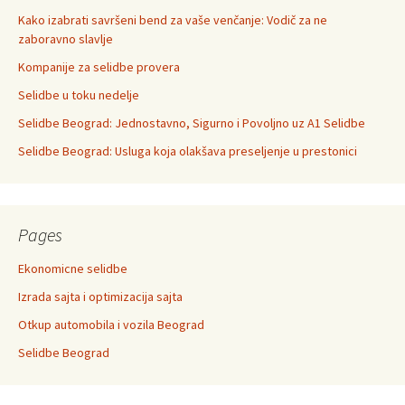
Kako izabrati savršeni bend za vaše venčanje: Vodič za ne
zaboravno slavlje
Kompanije za selidbe provera
Selidbe u toku nedelje
Selidbe Beograd: Jednostavno, Sigurno i Povoljno uz A1 Selidbe
Selidbe Beograd: Usluga koja olakšava preseljenje u prestonici
Pages
Ekonomicne selidbe
Izrada sajta i optimizacija sajta
Otkup automobila i vozila Beograd
Selidbe Beograd