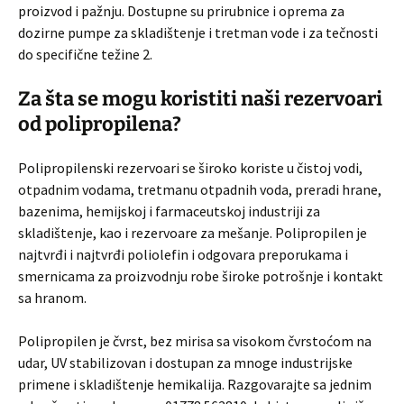
proizvod i pažnju. Dostupne su prirubnice i oprema za
dozirne pumpe za skladištenje i tretman vode i za tečnosti
do specifične težine 2.
Za šta se mogu koristiti naši rezervoari
od polipropilena?
Polipropilenski rezervoari se široko koriste u čistoj vodi,
otpadnim vodama, tretmanu otpadnih voda, preradi hrane,
bazenima, hemijskoj i farmaceutskoj industriji za
skladištenje, kao i rezervoare za mešanje. Polipropilen je
najtvrđi i najtvrđi poliolefin i odgovara preporukama i
smernicama za proizvodnju robe široke potrošnje i kontakt
sa hranom.
Polipropilen je čvrst, bez mirisa sa visokom čvrstoćom na
udar, UV stabilizovan i dostupan za mnoge industrijske
primene i skladištenje hemikalija. Razgovarajte sa jednim