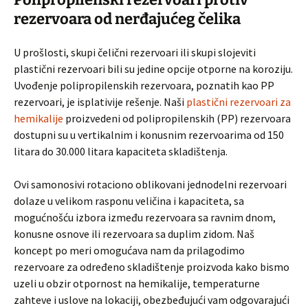
rezervoara od nerđajućeg čelika
U prošlosti, skupi čelični rezervoari ili skupi slojeviti
plastični rezervoari bili su jedine opcije otporne na koroziju.
Uvođenje polipropilenskih rezervoara, poznatih kao PP
rezervoari, je isplativije rešenje. Naši
plastični rezervoari za
hemikalije
proizvedeni od polipropilenskih (PP) rezervoara
dostupni su u vertikalnim i konusnim rezervoarima od 150
litara do 30.000 litara kapaciteta skladištenja.
Ovi samonosivi rotaciono oblikovani jednodelni rezervoari
dolaze u velikom rasponu veličina i kapaciteta, sa
mogućnošću izbora između rezervoara sa ravnim dnom,
konusne osnove ili rezervoara sa duplim zidom. Naš
koncept po meri omogućava nam da prilagodimo
rezervoare za određeno skladištenje proizvoda kako bismo
uzeli u obzir otpornost na hemikalije, temperaturne
zahteve i uslove na lokaciji, obezbeđujući vam odgovarajući