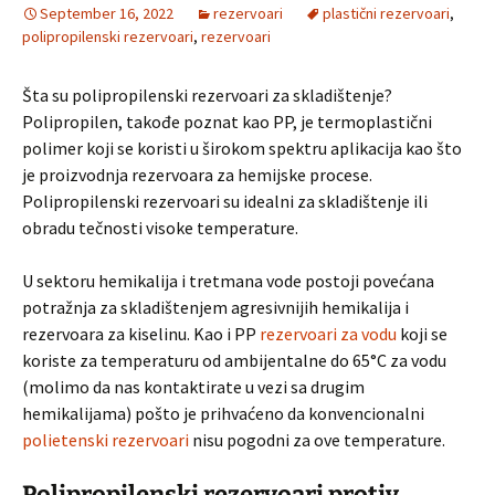
September 16, 2022
rezervoari
plastični rezervoari
,
polipropilenski rezervoari
,
rezervoari
Šta su polipropilenski rezervoari za skladištenje?
Polipropilen, takođe poznat kao PP, je termoplastični
polimer koji se koristi u širokom spektru aplikacija kao što
je proizvodnja rezervoara za hemijske procese.
Polipropilenski rezervoari su idealni za skladištenje ili
obradu tečnosti visoke temperature.
U sektoru hemikalija i tretmana vode postoji povećana
potražnja za skladištenjem agresivnijih hemikalija i
rezervoara za kiselinu. Kao i PP
rezervoari za vodu
koji se
koriste za temperaturu od ambijentalne do 65°C za vodu
(molimo da nas kontaktirate u vezi sa drugim
hemikalijama) pošto je prihvaćeno da konvencionalni
polietenski rezervoari
nisu pogodni za ove temperature.
Polipropilenski rezervoari protiv