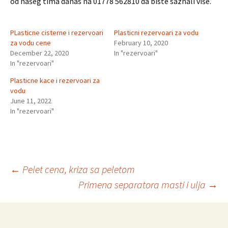
od našeg tima danas na 01778 562810 da biste saznali više.
PLasticne cisterne i rezervoari
Plasticni rezervoari za vodu
za vodu cene
February 10, 2020
December 22, 2020
In "rezervoari"
In "rezervoari"
Plasticne kace i rezervoari za
vodu
June 11, 2022
In "rezervoari"
Post
←
Pelet cena, kriza sa peletom
Primena separatora masti i ulja
→
navigation